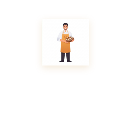
% des veranschlagten Auftragswertes in Rechnung,
da die Produktionsvorbereitungen bereits
angelaufen sind.
Weniger als 24 Stunden
vor dem Termin oder bei
Nicht-Abholung: Wir müssen 100 % des
Auftragswertes in Rechnung stellen.
Ausnahmen oder Kulanzentscheidungen liegen allein im
Ermessen der Bäckerei.
6. Mängelrüge und
Gewährleistung
Bei allen unseren Backwaren und Konditoreiprodukten
handelt es sich um frische, handwerklich hergestellte
Lebensmittel. Geringfügige, handelsübliche
Abweichungen in Form, Farbe, Aussehen oder
Geschmack gegenüber Abbildungen auf der Website
sind normal und stellen keinen Mangel dar.