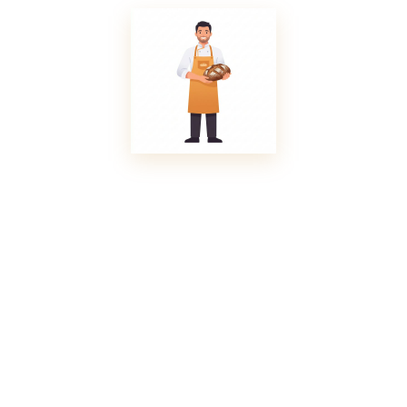
Krume
umschliesst. Am
Gaumen
entfalten sich
subtile
Röstnuancen,
verwebt mit
einer milden
Kernigkeit, die
den
authentischen
Dinkelgeschmack
zelebriert."
SENSATIONELLES